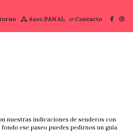
torno
⁂ Asoc.PANAL
▱ Contacto
Iregua
villo
Dormir
con nuestras indicaciones de senderos con
a fondo ese paseo puedes pedirnos un guía