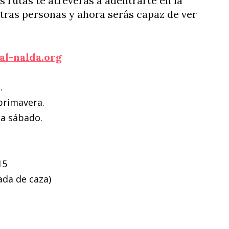
 rutas te atreverás a adentrarte en la
ras personas y ahora serás capaz de ver
al-nalda.org
.
primavera.
 a sábado.
15
ada de caza)