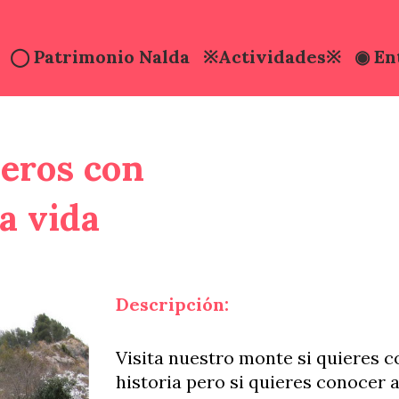
◯ Patrimonio Nalda
※Actividades※
◉ En
◯ Senderos con historia
◉ Valle del 
◯ Mapa Senderos
◉ El Moncal
eros con
◯ Fiestas Ciruela
◉ Comer / 
◯ Somos Red natura 2000
la vida
Descripción:
Visita nuestro monte si quieres 
historia pero si quieres conocer 