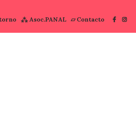
torno
⁂ Asoc.PANAL
▱ Contacto
Iregua
villo
Dormir