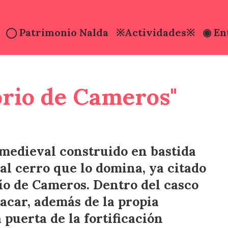
◯ Patrimonio Nalda
※Actividades※
◉ En
◯ Senderos con historia
◉ Valle del 
◯ Mapa Senderos
◉ El Moncal
orio de Cameros"
◯ Fiestas Ciruela
◉ Comer / 
◯ Somos Red natura 2000
 medieval construido en bastida
 al cerro que lo domina, ya citado
ío de Cameros. Dentro del casco
acar, además de la propia
 puerta de la fortificación