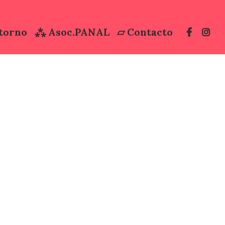
torno
⁂ Asoc.PANAL
▱ Contacto
Iregua
villo
Dormir