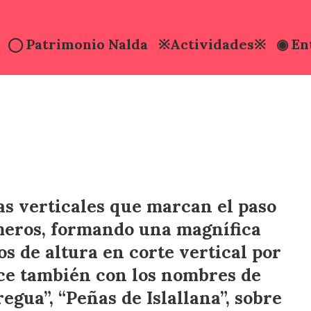
◯ Patrimonio Nalda
※Actividades※
◉ En
◯ Senderos con historia
◉ Valle del 
◯ Mapa Senderos
◉ El Moncal
◯ Fiestas Ciruela
◉ Comer / 
◯ Somos Red natura 2000
as verticales que marcan el paso
ameros, formando una magnífica
s de altura en corte vertical por
noce también con los nombres de
regua”, “Peñas de Islallana”, sobre