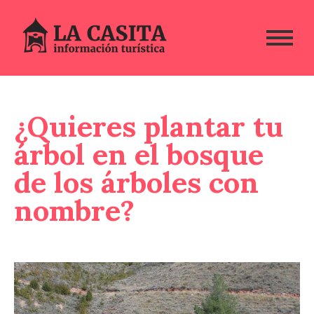
¿Quieres plantar tu
árbol en el bosque
de los árboles con
nombre?